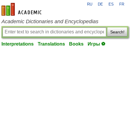
RU
DE
ES
FR
en-academic.com
Academic Dictionaries and Encyclopedias
Search!
Interpretations
Translations
Books
Игры ⚽