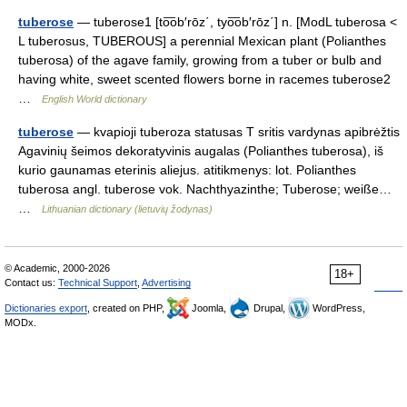
tuberose
— tuberose1 [to͞ob′rōz΄, tyo͞ob′rōz΄] n. [ModL tuberosa <
L tuberosus, TUBEROUS] a perennial Mexican plant (Polianthes
tuberosa) of the agave family, growing from a tuber or bulb and
having white, sweet scented flowers borne in racemes tuberose2
…
English World dictionary
tuberose
— kvapioji tuberoza statusas T sritis vardynas apibrėžtis
Agavinių šeimos dekoratyvinis augalas (Polianthes tuberosa), iš
kurio gaunamas eterinis aliejus. atitikmenys: lot. Polianthes
tuberosa angl. tuberose vok. Nachthyazinthe; Tuberose; weiße…
…
Lithuanian dictionary (lietuvių žodynas)
© Academic, 2000-2026
18+
Contact us:
Technical Support
,
Advertising
Dictionaries export
, created on PHP,
Joomla,
Drupal,
WordPress,
MODx.