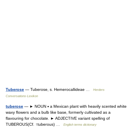
Tuberose
— Tuberose, s. Hemerocallideae …
Herders
Conversations-Lexikon
tuberose
— ► NOUN ▪ a Mexican plant with heavily scented white
waxy flowers and a bulb like base, formerly cultivated as a
flavouring for chocolate. ► ADJECTIVE variant spelling of
TUBEROUS(Cf. ↑tuberous) …
English terms dictionary