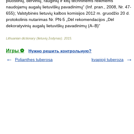
pluoštinių, dervinių, rauginių ir kitų techninėms reikmėms
naudojamų augalų lietuviškų pavadinimų“ (Inf. pran., 2008, Nr. 47-
655); Valstybinės lietuvių kalbos komisijos 2012 m. gruodžio 20 d.
protokolinis nutarimas Nr. PN-5 „Dėl rekomendacijos „Dėl
dekoratyvinių augalų lietuviškų pavadinimų (A–B)“
Lithuanian dictionary (lietuvių žodynas)
.
2015
.
Игры ⚽
Нужно решить контрольную?
Polianthes tuberosa
kvapioji tuberoza