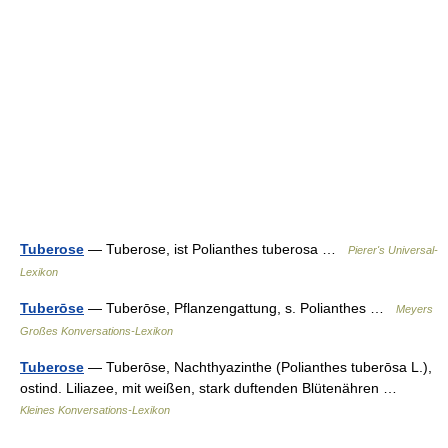
Tuberose
— Tuberose, ist Polianthes tuberosa …
Pierer's Universal-
Lexikon
Tuberōse
— Tuberōse, Pflanzengattung, s. Polianthes …
Meyers
Großes Konversations-Lexikon
Tuberose
— Tuberōse, Nachthyazinthe (Polianthes tuberōsa L.),
ostind. Liliazee, mit weißen, stark duftenden Blütenähren …
Kleines Konversations-Lexikon