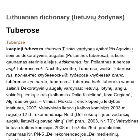
Lithuanian dictionary (lietuvių žodynas)
Tuberose
Tuberose
kvapioji
tuberoza
statusas
T
sritis
vardynas
apibrėžtis
Agavinių
šeimos dekoratyvinis augalas (Polianthes tuberosa), iš kurio
gaunamas eterinis aliejus.
atitikmenys
:
lot.
Polianthes tuberosa
angl.
tuberose
vok.
Nachthyazinthe; Tuberose; weiße Tuberose
rus.
полиантес клубненосный; тубероза клубневая
pranc.
tubéreuse
isp.
nardo; tuberosa
it.
tuberosa
lenk.
tuberoza wonna
šaltinis
Dekoratyvinių augalų vardynas: lietuvių, lotynų, anglų,
vokiečių, lenkų ir rusų kalbomis / Dalia Kisielienė, Ieva Grigienė,
Algirdas Grigas. – Vilnius: Mokslo ir enciklopedijų leidybos
institutas, 2007; Valstybinės lietuvių kalbos komisijos 2003 m.
rugsėjo 12 d. rekomendacija Nr. 3 „Dėl riešutų ir juos vedančių
augalų lietuviškų pavadinimų“ (Inf. pran., 2003, Nr. 70); Valstybinės
lietuvių kalbos komisijos 2008 m. birželio 25 d. protokolinis
nutarimas Nr. PN-5 „Dėl rekomendacijos „Dėl medieninių,