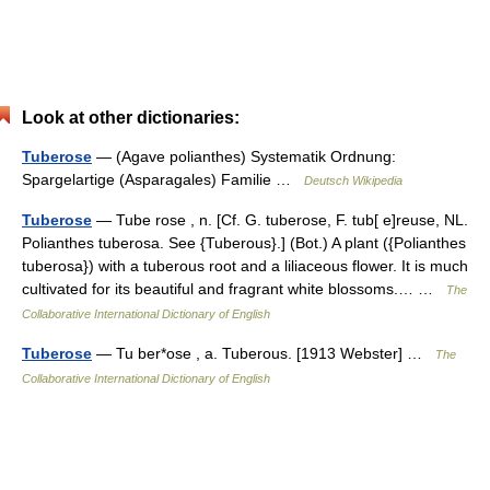
Look at other dictionaries:
Tuberose
— (Agave polianthes) Systematik Ordnung:
Spargelartige (Asparagales) Familie …
Deutsch Wikipedia
Tuberose
— Tube rose , n. [Cf. G. tuberose, F. tub[ e]reuse, NL.
Polianthes tuberosa. See {Tuberous}.] (Bot.) A plant ({Polianthes
tuberosa}) with a tuberous root and a liliaceous flower. It is much
cultivated for its beautiful and fragrant white blossoms.… …
The
Collaborative International Dictionary of English
Tuberose
— Tu ber*ose , a. Tuberous. [1913 Webster] …
The
Collaborative International Dictionary of English